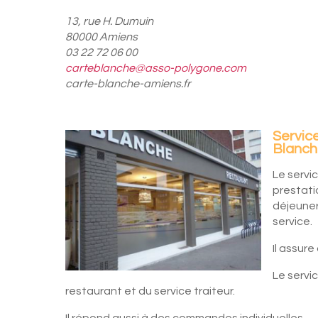
13, rue H. Dumuin
80000 Amiens
03 22 72 06 00
carteblanche@asso-polygone.com
carte-blanche-amiens.fr
Service
Blanc
Le servi
prestatio
déjeuner
service.
Il assure 
Le servi
restaurant et du service traiteur.