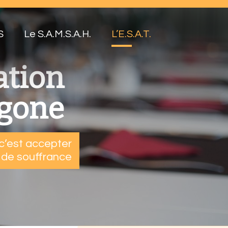
S
Le S.A.M.S.A.H.
L’E.S.A.T.
ation
ygone
 c’est accepter
e de souffrance