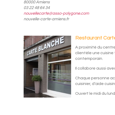
80000 Amiens
03 22 48 64 34
nouvellecarte@asso-polygone.com
nouvelle-carte-amiens.fr
Restaurant Cart
A proximité du centre
clientèle une cuisine
contemporain.
Il collabore aussi avec
Chaque personne accu
cuisinier, d’aide cuisi
Ouvert le midi du lun