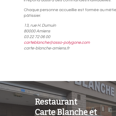
Il répond aussi à des commandes individuelles.
Chaque personne accueillie est formée au métier
pâtissier.
13, rue H. Dumuin
80000 Amiens
03 22 72 06 00
carteblanche@asso-polygone.com
carte-blanche-amiens.fr
Restaurant
Carte Blanche et